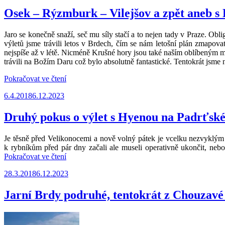
Tábora
kolem
Osek – Rýzmburk – Vilejšov a zpět aneb 
Lužnice
do
Jaro se konečně snaží, seč mu síly stačí a to nejen tady v Praze. Obli
Příběnic
výletů jsme trávili letos v Brdech, čím se nám letošní plán zmapova
a
nejspíše až v létě. Nicméně Krušné hory jsou také naším oblíbeným m
zpět“
trávili na Božím Daru což bylo absolutně fantastické. Tentokrát jsme 
„Osek
Pokračovat ve čtení
–
Publikováno
6.4.2018
6.12.2023
Rýzmburk
–
Vilejšov
Druhý pokus o výlet s Hyenou na Padrťské
a
zpět
Je těsně před Velikonocemi a nově volný pátek je vcelku nezvyklým 
aneb
k rybníkům před pár dny začali ale museli operativně ukončit, neb
s
„Druhý
Pokračovat ve čtení
Hyenou
pokus
jarními
Publikováno
28.3.2018
6.12.2023
o
Krušnými
výlet
horami“
s
Jarní Brdy podruhé, tentokrát z Chouzavé
Hyenou
na
Padrťské