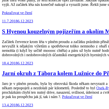
jsme měli velké plány, že sem konečně opět zavítáme. Jakmile opadne sn
vyjít. Až začátek léta nás konečně nakopl a vyrazili jsme. Řekli jsme 
„Jánské
Pokračovat ve čtení
Lázně,
Publikováno
11.7.2018
6.12.2023
Černá
hora,
nostalgický
S Hyenou kouzelným pojizeřím a okolím M
okruh
po
Začátek července krom léta v plném proudu a začátku prázdnin přináší
horských
nevyužít k nějakým výletům a spotřebovat toliko nemnoho z ohaří 
boudách“
nemohla (i když by určitě mooooc chtěla) a páru už bylo nutně hodn
dobrovolných i nedobrovolných účastníků energetických hyeniných vý
Publikováno
18.4.2018
6.12.2023
Jarní okruh z Tábora kolem Lužnice do Př
Jaro je v plném proudu, byla by obrovská škoda někam nevyrazit a 
někam nepopojeli a nezdolali pár kilometrů. Posledně to byl
Osek-Rý
procházkám chybí ten nutný drive, nasazení, svižnost, údernost a 
„Jarní
je pak ku prospěchu jak jí, tak i nám ?.
Pokračovat ve čtení
okruh
Publikováno
13.4.2018
6.12.2023
z