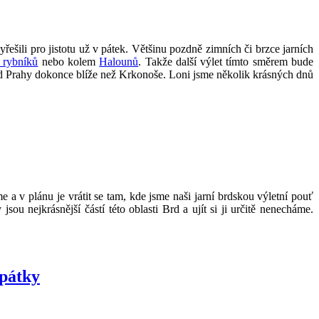
yřešili pro jistotu už v pátek. Většinu pozdně zimních či brzce jarních
 rybníků
nebo kolem
Halounů
. Takže další výlet tímto směrem bude
 od Prahy dokonce blíže než Krkonoše. Loni jsme několik krásných dnů
 v plánu je vrátit se tam, kde jsme naši jarní brdskou výletní pouť
jsou nejkrásnější částí této oblasti Brd a ujít si ji určitě nenecháme.
zpátky