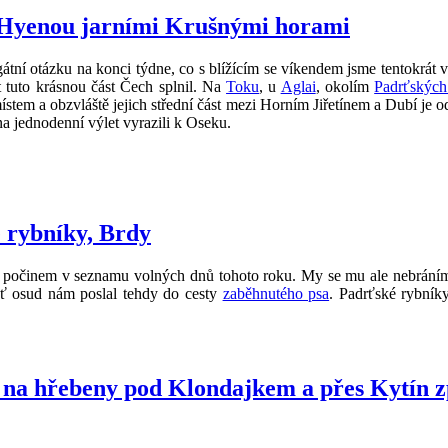
s Hyenou jarními Krušnými horami
gátní otázku na konci týdne, co s blížícím se víkendem jsme tentokrát v
t tuto krásnou část Čech splnil. Na
Toku
, u
Aglai
, okolím
Padrťských
ístem a obzvláště jejich střední část mezi Horním Jiřetínem a Dubí je
na jednodenní výlet vyrazili k Oseku.
 rybníky, Brdy
počinem v seznamu volných dnů tohoto roku. My se mu ale nebráníme a
oť osud nám poslal tehdy do cesty
zaběhnutého psa
. Padrťské rybníky 
 na hřebeny pod Klondajkem a přes Kytín 