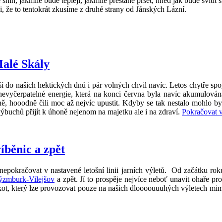
íh, jakmile bude tepleji, jakmile přestane pršet, hned jak bude svítit 
si, že to tentokrát zkusíme z druhé strany od Jánských Lázní.
alé Skály
 do našich hektických dnů i pár volných chvil navíc. Letos chytře spoj
nevyčerpatelné energie, která na konci června byla navíc akumulován
ě, hooodně čili moc až nejvíc upustit. Kdyby se tak nestalo mohlo by
buchů přijít k úhoně nejenom na majetku ale i na zdraví.
Pokračovat v
íběnic a zpět
nepokračovat v nastavené letošní linii jarních výletů. Od začátku ro
zmburk-Vilejšov
a zpět. Jí to prospěje nejvíce neboť unavit ohaře
cvrkot, který lze provozovat pouze na našich dloooouuuhých výletech