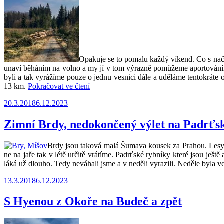
rybníky,
Brdy“
Opakuje se to pomalu každý víkend. Co s nač
unaví běháním na volno a my jí v tom výrazně pomůžeme aportováním 
byli a tak vyrážíme pouze o jednu vesnici dále a uděláme tentokr
„Jarní
13 km.
Pokračovat ve čtení
Brdy
Publikováno
20.3.2018
6.12.2023
podruhé,
tentokrát
z
Zimní Brdy, nedokončený výlet na Padrťs
Chouzavé
na
Brdy jsou taková malá Šumava kousek za Prahou. Lesy,
hřebeny
ne na jaře tak v létě určitě vrátíme. Padrťské rybníky které jsou je
pod
láká už dlouho. Tedy neváhali jsme a v neděli vyrazili. Neděle byla 
Klondajkem
a
Publikováno
13.3.2018
6.12.2023
přes
Kytín
S Hyenou z Okoře na Budeč a zpět
zpátky“