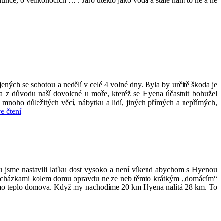
slunce, o velikonocích … . Jaro uteklo jako voda a stále nám to ne a ne
ených se sobotou a nedělí v celé 4 volné dny. Byla by určitě škoda je
a z důvodu naší dovolené u moře, kteréž se Hyena účastnit bohužel
 mnoho důležitých věcí, nábytku a lidí, jiných přímých a nepřímých,
„S
e čtení
Hyenou
kouzelným
pojizeřím
a
okolím
Malé
ku jsme nastavili laťku dost vysoko a není víkend abychom s Hyenou
Skály“
 procházkami kolem domu opravdu nelze neb těmto krátkým „domácím“
 mimo teplo domova. Když my nachodíme 20 km Hyena nalítá 28 km. To