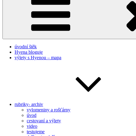
úvodní štěk
Hyena bloguje
výlety s Hyenou – mapa
rubriky- archiv
vylomeniny a rošťárny
úvod
cestovaní a výlety
video
testujeme