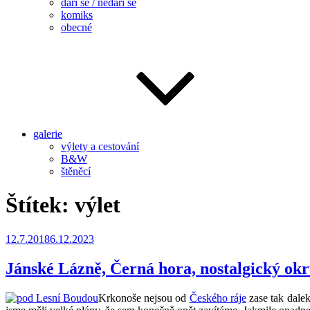
daří se / nedaří se
komiks
obecné
galerie
výlety a cestování
B&W
štěněcí
Štítek:
výlet
Publikováno
12.7.2018
6.12.2023
Jánské Lázně, Černá hora, nostalgický ok
Krkonoše nejsou od
Českého ráje
zase tak dale