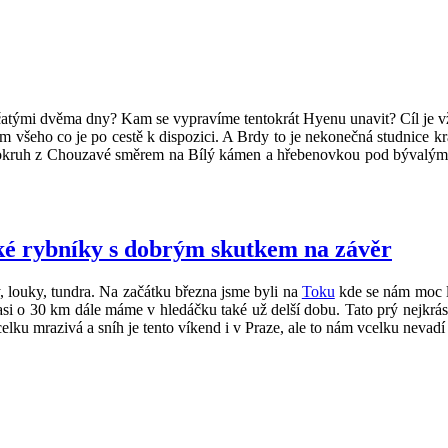
atými dvěma dny? Kam se vypravíme tentokrát Hyenu unavit? Cíl je vž
všeho co je po cestě k dispozici. A Brdy to je nekonečná studnice krá
áte okruh z Chouzavé směrem na Bílý kámen a hřebenovkou pod bývalým
ké rybníky s dobrým skutkem na závěr
 louky, tundra. Na začátku března jsme byli na
Toku
kde se nám moc lí
ště asi o 30 km dále máme v hledáčku také už delší dobu. Tato prý nejkr
vcelku mrazivá a sníh je tento víkend i v Praze, ale to nám vcelku nev