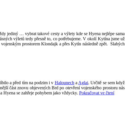
dy jediný … vybrat takové cesty a výlety kde se Hyena nejlépe sama
sných výletů tedy přesně to, co potřebujeme. V okolí Kytína jsme už
 vojenským prostorem Klondajk a přes Kytín následně zpět. Slabých
bilo a před tím na podzim i v
Halounech
a
Aglai
. Určitě se sem když
ásnější část znovu objevených Brd po otevření vojenského prostoru nás
„Zimní
adí a Hyena se zahřeje pohybem jako vždycky.
Pokračovat ve čtení
Brdy,
nedok
výlet
na
Padrťs
rybník