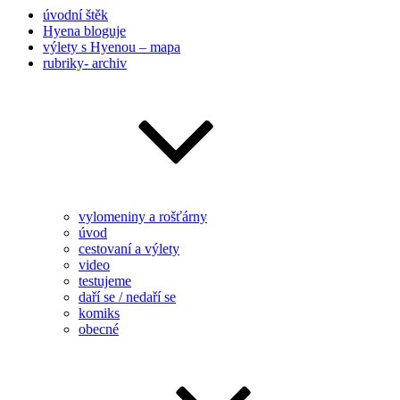
úvodní štěk
Hyena bloguje
výlety s Hyenou – mapa
rubriky- archiv
vylomeniny a rošťárny
úvod
cestovaní a výlety
video
testujeme
daří se / nedaří se
komiks
obecné