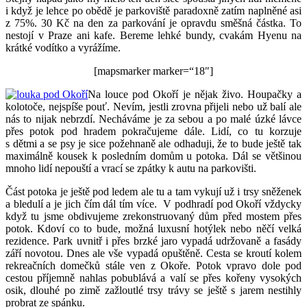
i když je lehce po obědě je parkoviště paradoxně zatím naplněné asi
z 75%. 30 Kč na den za parkování je opravdu směšná částka. To
nestojí v Praze ani kafe. Bereme lehké bundy, cvakám Hyenu na
krátké vodítko a vyrážíme.
[mapsmarker marker=“18″]
Na louce pod Okoří je nějak živo. Houpačky a
kolotoče, nejspíše pouť. Nevím, jestli zrovna přijeli nebo už balí ale
nás to nijak nebrzdí. Necháváme je za sebou a po malé úzké lávce
přes potok pod hradem pokračujeme dále. Lidí, co tu korzuje
s dětmi a se psy je sice požehnaně ale odhaduji, že to bude ještě tak
maximálně kousek k posledním domům u potoka. Dál se většinou
mnoho lidí nepouští a vrací se zpátky k autu na parkovišti.
Část potoka je ještě pod ledem ale tu a tam vykují už i trsy sněženek
a bledulí a je jich čím dál tím více. V podhradí pod Okoří vždycky
když tu jsme obdivujeme zrekonstruovaný dům před mostem přes
potok. Kdoví co to bude, možná luxusní hotýlek nebo něčí velká
rezidence. Park uvnitř i přes brzké jaro vypadá udržovaně a fasády
září novotou. Dnes ale vše vypadá opuštěně. Cesta se kroutí kolem
rekreačních domečků stále ven z Okoře. Potok vpravo dole pod
cestou příjemně nahlas pobublává a valí se přes kořeny vysokých
osik, dlouhé po zimě zažloutlé trsy trávy se ještě s jarem nestihly
probrat ze spánku.