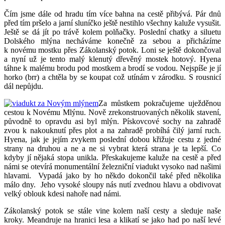
Čím jsme dále od hradu tím více bahna na cestě přibývá. Pár dnů
před tím pršelo a jarní sluníčko ještě nestihlo všechny kaluže vysušit.
Ještě se dá jít po trávě kolem polňačky. Poslední chatky a siluetu
Dolského mlýna necháváme konečně za sebou a přicházíme
k novému mostku přes Zákolanský potok. Loni se ještě dokončoval
a nyní už je tento malý klenutý dřevěný mostek hotový. Hyena
táhne k malému brodu pod mostkem a brodí se vodou. Nejspíše je jí
horko (brr) a chtěla by se koupat což utínám v zárodku. S rousnicí
dál nepůjdu.
Za můstkem pokračujeme uježděnou
cestou k Novému Mlýnu. Nově zrekonstruovaných několik stavení,
původně to opravdu asi byl mlýn. Pískovcové sochy na zahradě
zvou k nakouknutí přes plot a na zahradě probíhá čilý jarní ruch.
Hyena, jak je jejím zvykem poslední dobou křižuje cestu z jedné
strany na druhou a ne a ne si vybrat která strana je ta lepší. Co
kdyby jí nějaká stopa unikla. Přeskakujeme kaluže na cestě a před
námi se otevírá monumentální železniční viadukt vysoko nad našimi
hlavami. Vypadá jako by ho někdo dokončil také před několika
málo dny. Jeho vysoké sloupy nás nutí zvednou hlavu a obdivovat
velký oblouk kdesi nahoře nad námi.
Zákolanský potok se stále vine kolem naší cesty a sleduje naše
kroky. Meandruje na hranici lesa a klikatí se jako had po naší levé