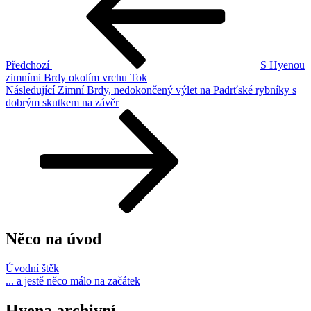
příspěvek
Předchozí
S Hyenou
zimními Brdy okolím vrchu Tok
Následující
Následující
Zimní Brdy, nedokončený výlet na Padrťské rybníky s
příspěvek
dobrým skutkem na závěr
Něco na úvod
Úvodní štěk
... a jestě něco málo na začátek
Hyena archivní