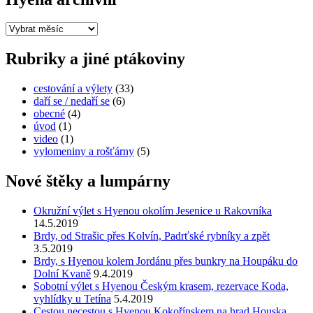
Hyena
archivní
Rubriky a jiné ptákoviny
cestování a výlety
(33)
daří se / nedaří se
(6)
obecné
(4)
úvod
(1)
video
(1)
vylomeniny a rošťárny
(5)
Nové štěky a lumpárny
Okružní výlet s Hyenou okolím Jesenice u Rakovníka
14.5.2019
Brdy, od Strašic přes Kolvín, Padrťské rybníky a zpět
3.5.2019
Brdy, s Hyenou kolem Jordánu přes bunkry na Houpáku do
Dolní Kvaně
9.4.2019
Sobotní výlet s Hyenou Českým krasem, rezervace Koda,
vyhlídky u Tetína
5.4.2019
Cestou necestou s Hyenou Kokořínskem na hrad Houska