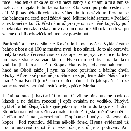
ruce. Jeho tenká linka se klikatí mezi habry a olšinami a tu a tam se
rozlévá do nějaké té tůňky na louce. Kloužeme po polní cestě stále
dál. Míjí nás několik cyklistů a vůbec jim to nezávidím. Prodírat se
tím bahnem na cestě není žádný med. Míjíme ještě samotu v Podholí
a les konečně končí. Před námi už jsou jenom zvlněné kopečky polí
s několika remízky a skálami v dáli před námi. Odbočku do leva po
zelené do Libochoviček míjíme bez povšimnutí.
Pár kroků a jsme na silnici z Kovár do Libochoviček. Vyklepáváme
bahno z bot a asi 100 m musíme nyní jít po silnici. Je to ale opravdu
malý kousek a červená značka nás opět žene pryč ze sinice do lesa
po pravé straně za viaduktem. Hyena do teď byla na krátkém
vodítku, jinak to ani nešlo. Stopovačka by byla obalená bahnem asi
hned na Okoři takže jí nyní na louce pouštíme a házíme chvíli
klacky. Ať se také pořádně proběhne, než půjdeme dále. Náš cíl a to
hradiště na Budči je už kousek před námi. Lítá jak splašená a ze
samé radosti zapomíná nosit klacky zpátky. Mrcha.
Lítání na louce jí baví asi 10 minut. Chvíli se přetahujeme naoko o
klacek a na dalším rozcestí jí opět cvakám na vodítko. Přibývá
cyklistů a lidí šlapajících stejně jako my nahoru do kopce k Budči.
Sluníčko na chvilku zašlo za mrak a to dnešní „skoroléto“ se opět na
chvilku mění na „skorozimu“. Dopínáme bundy a šlapeme do
kopce. Pod rotundou děláme několik fotek. Hyena evidentně už
trochu unavená ochotně v leže pózuje což je s podivem. Ani