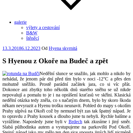
galerie
výlety a cestování
B&W
štěněcí
Publikováno
13.3.2018
6.12.2023
Od
Hyena skvrnitá
S Hyenou z Okoře na Budeč a zpět
Nedělní slunce se snažilo, jak mohlo a nikdo by
nehádal, že jenom pár dní před tím bylo v noci -12°C a přes den
mohutně sněžilo. Prostě parádní začátek jara, co si víc přát.
Dokonce ani zbytky toho několik dnů starého sněhu se už nikde
nepovalují a pomalu to je i na oprášení kraťasů ve skříni. Klasická
nedělní otázka tedy zněla, co s načatým dnem, bylo by skoro škoda
někam nevyrazit a Hyenu trošku neunavit. Pohled do mapy s okolím
Prahy ulpívá na Okoři což by nemusel být zas tak špatný nápad. Je
to opravdu z Prahy kousek a dlouho jsme tu nebyli.
Rychle balíme a
vyrážíme. Naposledy jsme byli v
Brdech
tak zkusíme i jiný směr.
Slabá půlhodinka autem a vystupujeme na parkovišti Pod Okoří.
Stejný nápad jako my mělo ten den sice spousta jiných lidí nicméně