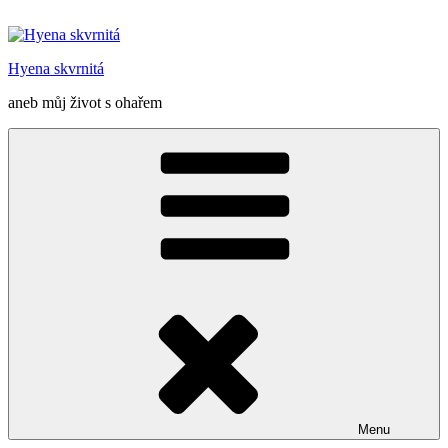
Přejít
k
obsahu
Hyena skvrnitá
webu
aneb můj život s ohařem
Menu