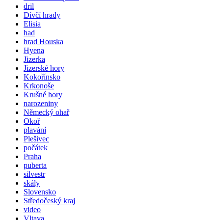
dril
Dívčí hrady
Elisia
had
hrad Houska
Hyena
Jizerka
Jizerské hory
Kokořínsko
Krkonoše
Krušné hory
narozeniny
Německý ohař
Okoř
plavání
Plešivec
počátek
Praha
puberta
silvestr
skály
Slovensko
Středočeský kraj
video
Vltava