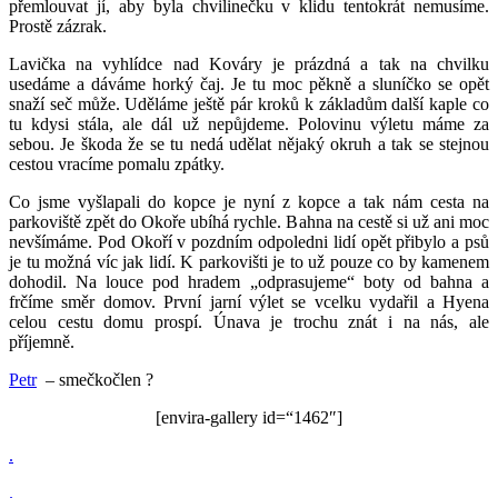
přemlouvat jí, aby byla chvilinečku v klidu tentokrát nemusíme.
Prostě zázrak.
Lavička na vyhlídce nad Kováry je prázdná a tak na chvilku
usedáme a dáváme horký čaj. Je tu moc pěkně a sluníčko se opět
snaží seč může. Uděláme ještě pár kroků k základům další kaple co
tu kdysi stála, ale dál už nepůjdeme. Polovinu výletu máme za
sebou. Je škoda že se tu nedá udělat nějaký okruh a tak se stejnou
cestou vracíme pomalu zpátky.
Co jsme vyšlapali do kopce je nyní z kopce a tak nám cesta na
parkoviště zpět do Okoře ubíhá rychle. Bahna na cestě si už ani moc
nevšímáme. Pod Okoří v pozdním odpoledni lidí opět přibylo a psů
je tu možná víc jak lidí. K parkovišti je to už pouze co by kamenem
dohodil. Na louce pod hradem „odprasujeme“ boty od bahna a
frčíme směr domov. První jarní výlet se vcelku vydařil a Hyena
celou cestu domu prospí. Únava je trochu znát i na nás, ale
příjemně.
Petr
– smečkočlen ?
[envira-gallery id=“1462″]
.
.