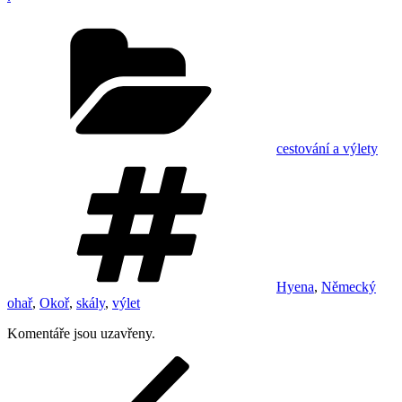
Rubriky
cestování a výlety
Štítky
Hyena
,
Německý
ohař
,
Okoř
,
skály
,
výlet
Komentáře jsou uzavřeny.
Navigace
Předchozí
příspěvek
pro