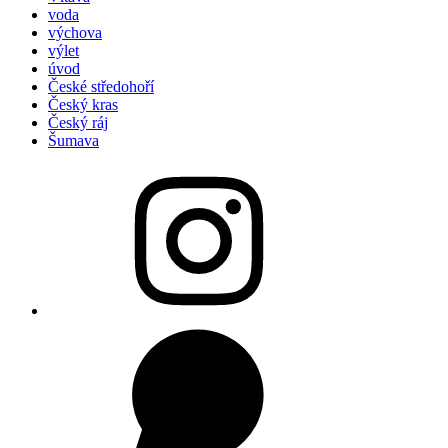
voda
výchova
výlet
úvod
České středohoří
Český kras
Český ráj
Šumava
Hyenoinstagram
WhatsUp