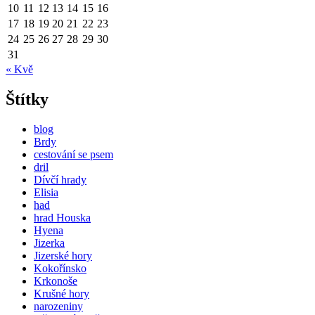
10
11
12
13
14
15
16
17
18
19
20
21
22
23
24
25
26
27
28
29
30
31
« Kvě
Štítky
blog
Brdy
cestování se psem
dril
Dívčí hrady
Elisia
had
hrad Houska
Hyena
Jizerka
Jizerské hory
Kokořínsko
Krkonoše
Krušné hory
narozeniny