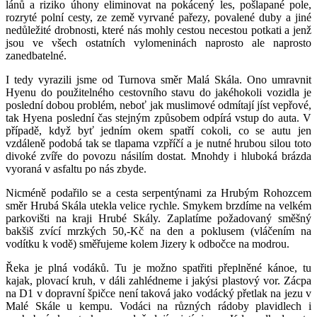
lánů a riziko úhony eliminovat na pokácený les, pošlapané pole,
rozryté polní cesty, ze země vyrvané pařezy, povalené duby a jiné
nedůležité drobnosti, které nás mohly cestou necestou potkati a jenž
jsou ve všech ostatních vylomeninách naprosto ale naprosto
zanedbatelné.
I tedy vyrazili jsme od Turnova směr Malá Skála. Ono umravnit
Hyenu do použitelného cestovního stavu do jakéhokoli vozidla je
poslední dobou problém, neboť jak muslimové odmítají jíst vepřové,
tak Hyena poslední čas stejným způsobem odpírá vstup do auta. V
případě, když byť jedním okem spatří cokoli, co se autu jen
vzdáleně podobá tak se tlapama vzpříčí a je nutné hrubou silou toto
divoké zvíře do povozu násilím dostat. Mnohdy i hluboká brázda
vyoraná v asfaltu po nás zbyde.
Nicméně podařilo se a cesta serpentýnami za Hrubým Rohozcem
směr Hrubá Skála utekla velice rychle. Smykem brzdíme na velkém
parkovišti na kraji Hrubé Skály. Zaplatíme požadovaný směšný
bakšiš zvící mrzkých 50,-Kč na den a poklusem (vláčením na
vodítku k vodě) směřujeme kolem Jizery k odbočce na modrou.
Řeka je plná vodáků. Tu je možno spatřiti přeplněné kánoe, tu
kajak, plovací kruh, v dáli zahlédneme i jakýsi plastový vor. Zácpa
na D1 v dopravní špičce není taková jako vodácký přetlak na jezu v
Malé Skále u kempu. Vodáci na různých rádoby plavidlech i