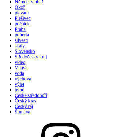
Německý ohař
Okoř
plavání
Plešivec
počátek
Praha
puberta
silvestr
skály
Slovensko
Středočeský kraj
video
Vltava
voda
výchova
výlet
úvod
České středohoří
Český kras
Český ráj
Šumava
Hyenoinstagram