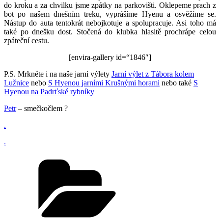
do kroku a za chvilku jsme zpátky na parkovišti. Oklepeme prach z
bot po našem dnešním treku, vyprášíme Hyenu a osvěžíme se.
Nástup do auta tentokrát nebojkotuje a spolupracuje. Asi toho má
také po dnešku dost. Stočená do klubka hlasitě prochrápe celou
zpáteční cestu.
[envira-gallery id=“1846″]
P.S. Mrkněte i na naše jarní výlety
Jarní výlet z Tábora kolem
Lužnice
nebo
S Hyenou jarními Krušnými horami
nebo také
S
Hyenou na Padrťské rybníky
Petr
– smečkočlem ?
.
.
Rubriky