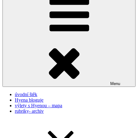
Menu
úvodní štěk
Hyena bloguje
výlety s Hyenou – mapa
rubriky- archiv