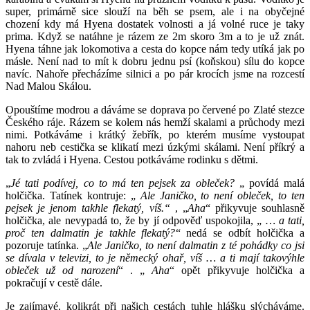
super, primárně sice slouží na běh se psem, ale i na obyčejné
chození kdy má Hyena dostatek volnosti a já volné ruce je taky
prima. Když se natáhne je rázem ze 2m skoro 3m a to je už znát.
Hyena táhne jak lokomotiva a cesta do kopce nám tedy utíká jak po
másle. Není nad to mít k dobru jednu psí (koňskou) sílu do kopce
navíc. Nahoře přecházíme silnici a po pár krocích jsme na rozcestí
Nad Malou Skálou.
Opouštíme modrou a dáváme se doprava po červené po Zlaté stezce
Českého ráje. Rázem se kolem nás hemží skalami a průchody mezi
nimi. Potkáváme i krátký žebřík, po kterém musíme vystoupat
nahoru neb cestička se klikatí mezi úzkými skálami. Není příkrý a
tak to zvládá i Hyena. Cestou potkáváme rodinku s dětmi.
„
Jé tati podívej, co to má ten pejsek za obleček?
„ povídá malá
holčička. Tatínek kontruje: „
Ale Janičko, to není obleček, to ten
pejsek je jenom takhle flekatý, víš.“
, „
Aha
“ přikyvuje souhlasně
holčička, ale nevypadá to, že by jí odpověď uspokojila, „
… a tati,
proč ten dalmatin je takhle flekatý?
“ nedá se odbít holčička a
pozoruje tatínka. „
Ale Janičko, to není dalmatin z té pohádky co jsi
se dívala v televizi, to je německý ohař, víš …
a ti mají takovýhle
obleček už od narození
“ . „
Aha
“ opět přikyvuje holčička a
pokračují v cestě dále.
Je zajímavé, kolikrát při našich cestách tuhle hlášku slýcháváme.