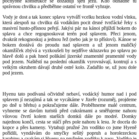
pochybné konstrukce se dožadují sjetí jezu. Kdo odhadne tu
správnou chvilku a předběhne ostatní ve frontě vyhraje.
Vody je dost a tak konec splavu vytváří vcelku hezkou vodní vlnku,
která alespoň na chvilku dá vodákům pocit drsné tvrďácké řeky s
masivní husto-přísnou peřejí. Jakýsi pár na kánoi přijíždí bokem do
splavu a chce regognoskovat terén pod splavem. Přeci jenom,
dvakrát rekognoskuj a jednou řež (nebo jak je to přísloví). Kánoe se
bokem dostává do proudu nad splavem a už jenom maličký
okamžíček zbývá a vyzkoušeli by nejdříve skluzavku po splavu po
hlavě dolů a pak hned polikání jizerské znamenité pramenité vody
pod jezem. Naštěstí na poslední okamžik vyrovnávají, kontrují a s
velkým okruhem dávají druhé ostré kolo. Zadařilo se, už jsou dole
pod jezem.
Hyenu tato podívaná očividně nebaví, vodácký humor nad i pod
splavem jí nezajímá a tak se vycákáme v Jizeře (rozuměj, projdeme
po dně u břehu) a pokračujeme dále. Proběhneme malé centrum,
vyhneme se davům turistů před cukrárnami a směřujeme nahoru
vilovou čtvrtí kolem starších domků dále po modré. Domky
najednou končí, cesta se stáčí přes pole nahoru k lesu. Je docela do
kopce a přes kameny. Vytahuji pružné 2m vodítko co jsme Hyeně
pořídili, vyndávám do smyčky sešitý popruh a horolezeckou
karabinu a cvakám si Hyenu na pružném vodítku k pasu. Vodítko je