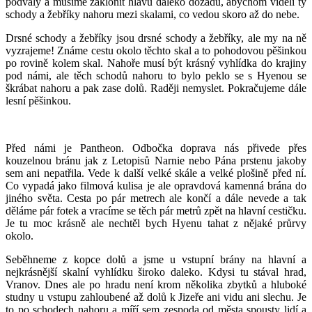
podvaly a musíme zaklonit hlavu daleko dozadu, abychom viděli ty
schody a žebříky nahoru mezi skalami, co vedou skoro až do nebe.
Drsné schody a žebříky jsou drsné schody a žebříky, ale my na ně
vyzrajeme! Známe cestu okolo těchto skal a to pohodovou pěšinkou
po rovině kolem skal. Nahoře musí být krásný vyhlídka do krajiny
pod námi, ale těch schodů nahoru to bylo peklo se s Hyenou se
škrábat nahoru a pak zase dolů. Raději nemyslet. Pokračujeme dále
lesní pěšinkou.
Před námi je Pantheon. Odbočka doprava nás přivede přes
kouzelnou bránu jak z Letopisů Narnie nebo Pána prstenu jakoby
sem ani nepatřila. Vede k další velké skále a velké plošině před ní.
Co vypadá jako filmová kulisa je ale opravdová kamenná brána do
jiného světa. Cesta po pár metrech ale končí a dále nevede a tak
děláme pár fotek a vracíme se těch pár metrů zpět na hlavní cestičku.
Je tu moc krásně ale nechtěl bych Hyenu tahat z nějaké průrvy
okolo.
Seběhneme z kopce dolů a jsme u vstupní brány na hlavní a
nejkrásnější skalní vyhlídku široko daleko. Kdysi tu stával hrad,
Vranov. Dnes ale po hradu není krom několika zbytků a hluboké
studny u vstupu zahloubené až dolů k Jizeře ani vidu ani slechu. Je
to po schodech nahoru a míří sem zespoda od města spousty lidí a