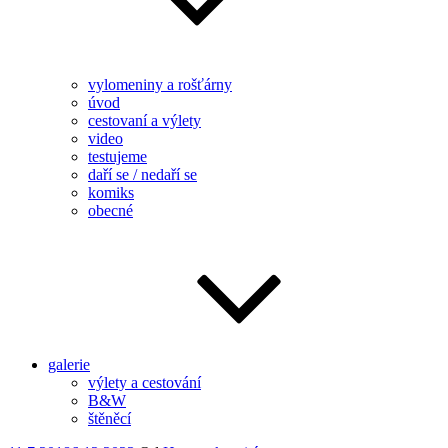
vylomeniny a rošťárny
úvod
cestovaní a výlety
video
testujeme
daří se / nedaří se
komiks
obecné
galerie
výlety a cestování
B&W
štěněcí