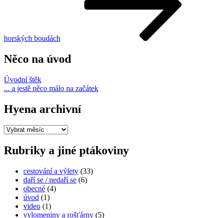
horských boudách
Něco na úvod
Úvodní štěk
... a jestě něco málo na začátek
Hyena archivní
Hyena
archivní
Rubriky a jiné ptákoviny
cestování a výlety
(33)
daří se / nedaří se
(6)
obecné
(4)
úvod
(1)
video
(1)
vylomeniny a rošťárny
(5)