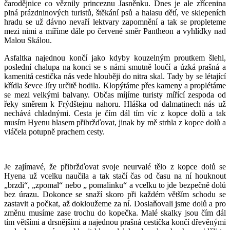
čarodějnice co věznily princeznu Jasněnku. Dnes je ale zřícenina
plná prázdninových turistů, štěkání psů a halasu dětí, ve sklepeních
hradu se už dávno nevaří lektvary zapomnění a tak se propleteme
mezi nimi a míříme dále po červené směr Pantheon a vyhlídky nad
Malou Skálou.
Asfaltka najednou končí jako kdyby kouzelným proutkem šlehl,
poslední chalupa na konci se s námi smutně loučí a úzká prašná a
kamenitá cestička nás vede hlouběji do nitra skal. Tady by se létající
křídla ševce Jíry určitě hodila. Klopýtáme přes kameny a proplétáme
se mezi velkými balvany. Občas míjíme turisty mířící zespoda od
řeky směrem k Frýdštejnu nahoru. Hláška od dalmatinech nás už
nechává chladnými. Cesta je čím dál tím víc z kopce dolů a tak
musím Hyenu hlasem přibržďovat, jinak by mě strhla z kopce dolů a
vláčela potupně prachem cesty.
Je zajímavé, že přibržďovat svoje neurvalé tělo z kopce dolů se
Hyena už vcelku naučila a tak stačí čas od času na ní houknout
„brzdi“, „zpomal“ nebo „ pomalinku“ a vcelku to jde bezpečně dolů
bez úrazu. Dokonce se snaží skoro při každém větším schodu se
zastavit a počkat, až dokloužeme za ní. Doslaňovali jsme dolů a pro
změnu musíme zase trochu do kopečka. Malé skalky jsou čím dál
tím většími a drsnějšími a najednou prašná cestička končí dřevěnými