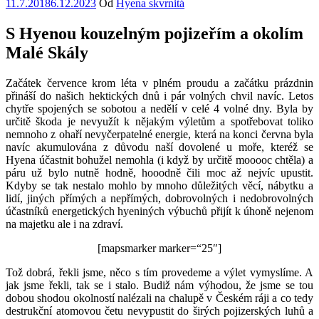
Publikováno
11.7.2018
6.12.2023
Od
Hyena skvrnitá
S Hyenou kouzelným pojizeřím a okolím
Malé Skály
Začátek července krom léta v plném proudu a začátku prázdnin
přináší do našich hektických dnů i pár volných chvil navíc. Letos
chytře spojených se sobotou a nedělí v celé 4 volné dny. Byla by
určitě škoda je nevyužít k nějakým výletům a spotřebovat toliko
nemnoho z ohaří nevyčerpatelné energie, která na konci června byla
navíc akumulována z důvodu naší dovolené u moře, kteréž se
Hyena účastnit bohužel nemohla (i když by určitě mooooc chtěla) a
páru už bylo nutně hodně, hooodně čili moc až nejvíc upustit.
Kdyby se tak nestalo mohlo by mnoho důležitých věcí, nábytku a
lidí, jiných přímých a nepřímých, dobrovolných i nedobrovolných
účastníků energetických hyeniných výbuchů přijít k úhoně nejenom
na majetku ale i na zdraví.
[mapsmarker marker=“25″]
Tož dobrá, řekli jsme, něco s tím provedeme a výlet vymyslíme. A
jak jsme řekli, tak se i stalo. Budiž nám výhodou, že jsme se tou
dobou shodou okolností nalézali na chalupě v Českém ráji a co tedy
destrukční atomovou četu nevypustit do širých pojizerských luhů a