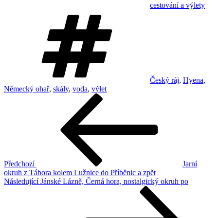
cestování a výlety
Štítky
Český ráj
,
Hyena
,
Německý ohař
,
skály
,
voda
,
výlet
Navigace
Předchozí
příspěvek
pro
příspěvek
Předchozí
Jarní
okruh z Tábora kolem Lužnice do Příběnic a zpět
Následující
Následující
Jánské Lázně, Černá hora, nostalgický okruh po
příspěvek