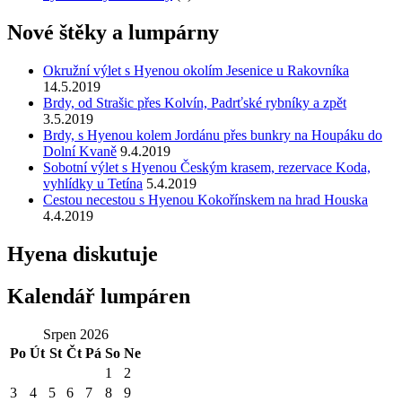
Nové štěky a lumpárny
Okružní výlet s Hyenou okolím Jesenice u Rakovníka
14.5.2019
Brdy, od Strašic přes Kolvín, Padrťské rybníky a zpět
3.5.2019
Brdy, s Hyenou kolem Jordánu přes bunkry na Houpáku do
Dolní Kvaně
9.4.2019
Sobotní výlet s Hyenou Českým krasem, rezervace Koda,
vyhlídky u Tetína
5.4.2019
Cestou necestou s Hyenou Kokořínskem na hrad Houska
4.4.2019
Hyena diskutuje
Kalendář lumpáren
Srpen 2026
Po
Út
St
Čt
Pá
So
Ne
1
2
3
4
5
6
7
8
9