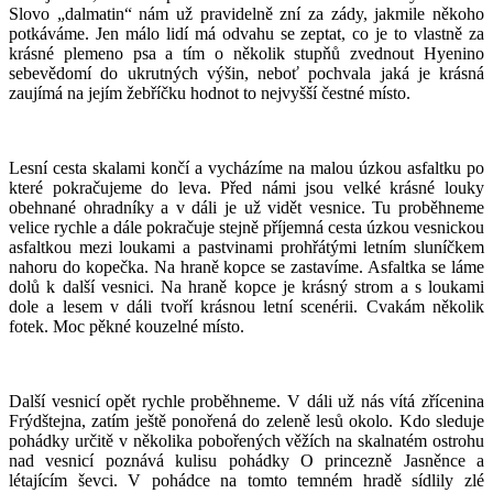
Slovo „dalmatin“ nám už pravidelně zní za zády, jakmile někoho
potkáváme. Jen málo lidí má odvahu se zeptat, co je to vlastně za
krásné plemeno psa a tím o několik stupňů zvednout Hyenino
sebevědomí do ukrutných výšin, neboť pochvala jaká je krásná
zaujímá na jejím žebříčku hodnot to nejvyšší čestné místo.
Lesní cesta skalami končí a vycházíme na malou úzkou asfaltku po
které pokračujeme do leva. Před námi jsou velké krásné louky
obehnané ohradníky a v dáli je už vidět vesnice. Tu proběhneme
velice rychle a dále pokračuje stejně příjemná cesta úzkou vesnickou
asfaltkou mezi loukami a pastvinami prohřátými letním sluníčkem
nahoru do kopečka. Na hraně kopce se zastavíme. Asfaltka se láme
dolů k další vesnici. Na hraně kopce je krásný strom a s loukami
dole a lesem v dáli tvoří krásnou letní scenérii. Cvakám několik
fotek. Moc pěkné kouzelné místo.
Další vesnicí opět rychle proběhneme. V dáli už nás vítá zřícenina
Frýdštejna, zatím ještě ponořená do zeleně lesů okolo. Kdo sleduje
pohádky určitě v několika pobořených věžích na skalnatém ostrohu
nad vesnicí poznává kulisu pohádky O princezně Jasněnce a
létajícím ševci. V pohádce na tomto temném hradě sídlily zlé