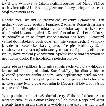
tak si tuto vyhlídku na úzkém skalním ostrohu nad Malou Skálou
necháváme ujít. Ale až sem půjdete určitě nevynechejte tuto cestu.
Stojí to opravdu za to.
Nahoře mezi skalami je promyšleně vetknutý Letohrádek. Ten
nechal v roce 1826 postavit František Zachariáš Römisch na místě
původní hradní kaple. Letohrádek má podobu kaple, nachází se v
něm hradní kavárna a galerie. Kouzelné to místo. Od Letohrádku se
dá pokračovat až na úplný konec ostrohu nad řekou. Úchvatný
výhled do hlubokého údolí dole vám jistě vezme dech. Z vyhlídky
je vidět na Besedické skály vpravo, dále přes Koberovy až ke
Kozákovu a taky na ostrý klín Suchých skal, které jako by někdo do
krajiny kdysi zapíchl jako výstrahu. Špičaté konce skal ční výhružně
nad stromy okolo. Ráj horolezců a potěcha pro oko.
Jizera zde za ty miliony let drsně vymlela svoje koryto a vyhloubila
krásné údolí dole pod námi. Suché skály jako dlouhý hřeben
původně proběhly celým údolím jako nepřerušený ostrý hřeben.
Řeka si s nimi za ty věky ale poradila. Teď je půlka tohoto hřebenu
na levé straně řeky a pokračováním je hřeben skal kde zrovna jsme
na pravém břehu.
Jsme pomalu na konci naší dnešní cesty. Sbíháme širokou cestou
mezi stoletými buky a duby zpátky dolů do města. Rozpálený asfalt
a fronty turistů na zmrzlinu a pivo dole ve městečku nás nutí přidat