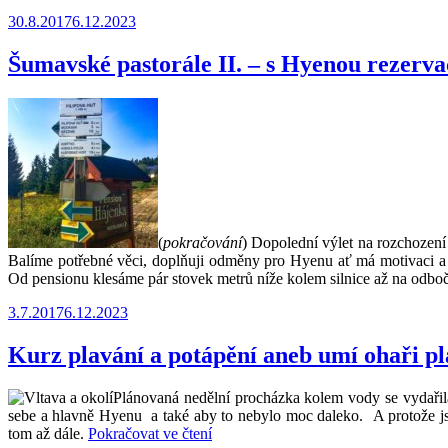
pastor
Publikováno
30.8.2017
6.12.2023
III.
–
celod
Šumavské pastorále II. – s Hyenou rezer
výlet
s
Hyen
v
okolí
Hors
Kvild
(
pokračování
) Dopolední výlet na rozchození 
Balíme potřebné věci, doplňuji odměny pro Hyenu ať má motivaci a v
Od pensionu klesáme pár stovek metrů níže kolem silnice až na odboč
Publikováno
3.7.2017
6.12.2023
Kurz plavání a potápění aneb umí ohaři pl
Plánovaná nedělní procházka kolem vody se vydařila.
sebe a hlavně Hyenu a také aby to nebylo moc daleko. A protože jsme
„Kurz
tom až dále.
Pokračovat ve čtení