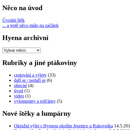
plavání
a
Něco na úvod
potápění
aneb
Úvodní štěk
umí
... a jestě něco málo na začátek
ohaři
plavat
Hyena archivní
?“
Hyena
archivní
Rubriky a jiné ptákoviny
cestování a výlety
(33)
daří se / nedaří se
(6)
obecné
(4)
úvod
(1)
video
(1)
vylomeniny a rošťárny
(5)
Nové štěky a lumpárny
Okružní výlet s Hyenou okolím Jesenice u Rakovníka
14.5.20