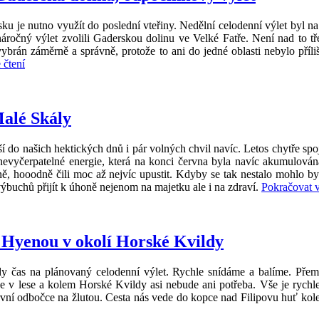
ku je nutno využít do poslední vteřiny. Nedělní celodenní výlet byl n
ročný výlet zvolili Gaderskou dolinu ve Velké Fatře. Není nad to tř
ybrán záměrně a správně, protože to ani do jedné oblasti nebylo příl
„Slovensko,
 čtení
prodloužený
víkend
–
díl
alé Skály
třetí,
Gaderská
 do našich hektických dnů i pár volných chvil navíc. Letos chytře spoj
dolina,
nevyčerpatelné energie, která na konci června byla navíc akumulován
odpočinkový
ě, hooodně čili moc až nejvíc upustit. Kdyby se tak nestalo mohlo by
výlet“
buchů přijít k úhoně nejenom na majetku ale i na zdraví.
Pokračovat v
s Hyenou v okolí Horské Kvildy
y čas na plánovaný celodenní výlet. Rychle snídáme a balíme. Přemý
e v lese a kolem Horské Kvildy asi nebude ani potřeba. Vše je rych
první odbočce na žlutou. Cesta nás vede do kopce nad Filipovu huť ko
avské