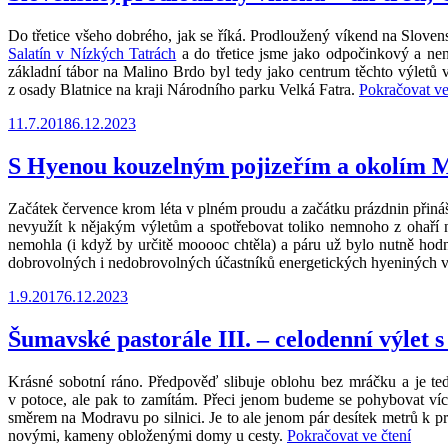
proudy“
Do třetice všeho dobrého, jak se říká. Prodloužený víkend na Slovens
Salatín v Nízkých Tatrách
a do třetice jsme jako odpočinkový a nená
základní tábor na Malino Brdo byl tedy jako centrum těchto výletů v
z osady Blatnice na kraji Národního parku Velká Fatra.
Pokračovat ve
Publikováno
11.7.2018
6.12.2023
S Hyenou kouzelným pojizeřím a okolím M
Začátek července krom léta v plném proudu a začátku prázdnin přináší
nevyužít k nějakým výletům a spotřebovat toliko nemnoho z ohaří 
nemohla (i když by určitě mooooc chtěla) a páru už bylo nutně hodn
dobrovolných i nedobrovolných účastníků energetických hyeniných vý
Publikováno
1.9.2017
6.12.2023
Šumavské pastorále III. – celodenní výlet 
Krásné sobotní ráno. Předpověď slibuje oblohu bez mráčku a je ted
v potoce, ale pak to zamítám. Přeci jenom budeme se pohybovat víc
směrem na Modravu po silnici. Je to ale jenom pár desítek metrů k 
„Šum
novými, kameny obloženými domy u cesty.
Pokračovat ve čtení