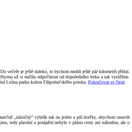
o večeře je ještě daleko, to bychom mohli ještě pár kilometrů přidat.
Hyena už si stačila odpočinout od dopoledního treku a tak vyrážíme.
„Šu
číná I.zóna parku kolem Filipohuťského potoka.
Pokračovat ve čtení
past
II.
–
s
Hye
rez
statečně „náročný“ výletík tak na jeden a půl hoďky, abychom unavili
kol
isu, tedy plavání a potápění nebylo v plánu cesty ani náhodou, ale o
Mod