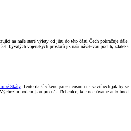
ující na naše staré výlety od jihu do této části Čech pokračuje dále.
sti bývalých vojenských prostorů již naší návštěvou poctili, zdaleka
rubé Skály
. Tento další víkend jsme neusnuli na vavřínech jak by se
y. Výchozím bodem jsou pro nás Třebenice, kde necháváme auto hned