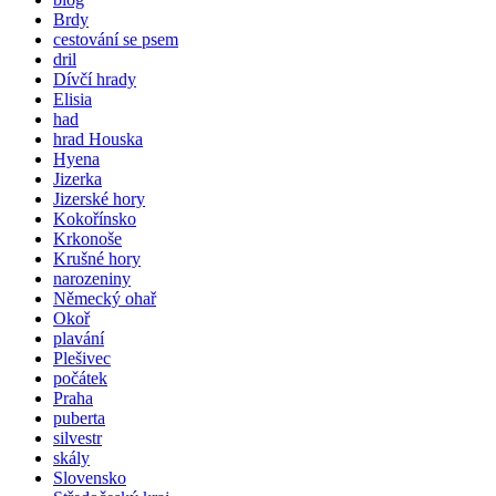
Brdy
cestování se psem
dril
Dívčí hrady
Elisia
had
hrad Houska
Hyena
Jizerka
Jizerské hory
Kokořínsko
Krkonoše
Krušné hory
narozeniny
Německý ohař
Okoř
plavání
Plešivec
počátek
Praha
puberta
silvestr
skály
Slovensko