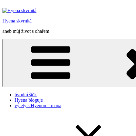
Přejít
k
obsahu
Hyena skvrnitá
webu
aneb můj život s ohařem
úvodní štěk
Hyena bloguje
výlety s Hyenou – mapa