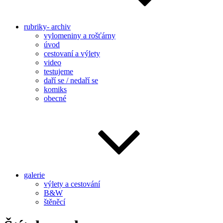
rubriky- archiv
vylomeniny a rošťárny
úvod
cestovaní a výlety
video
testujeme
daří se / nedaří se
komiks
obecné
galerie
výlety a cestování
B&W
štěněcí