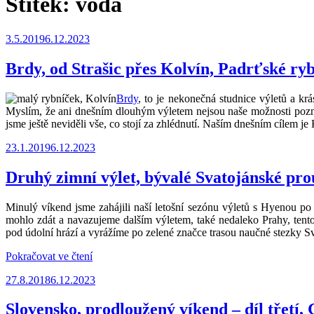
Štítek:
voda
Publikováno
3.5.2019
6.12.2023
Brdy, od Strašic přes Kolvín, Padrťské ryb
Brdy
, to je nekonečná studnice výletů a krá
Myslím, že ani dnešním dlouhým výletem nejsou naše možnosti poznáva
jsme ještě neviděli vše, co stojí za zhlédnutí. Naším dnešním cílem je
Publikováno
23.1.2019
6.12.2023
Druhý zimní výlet, bývalé Svatojánské pr
Minulý víkend jsme zahájili naší letošní sezónu výletů s Hyenou p
mohlo zdát a navazujeme dalším výletem, také nedaleko Prahy, ten
pod údolní hrází a vyrážíme po zelené značce trasou naučné stezky S
„Druhý
Pokračovat ve čtení
zimní
Publikováno
27.8.2018
6.12.2023
výlet,
bývalé
Svatojánské
Slovensko, prodloužený víkend – díl třetí,