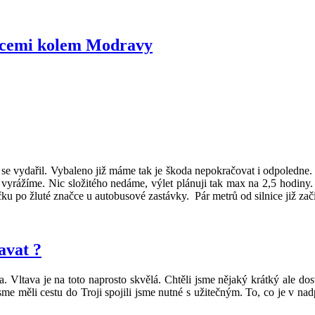
ále
enní
vacemi kolem Modravy
ou
ké
y“
se vydařil. Vybaleno již máme tak je škoda nepokračovat i odpoledne. D
yrážíme. Nic složitého nedáme, výlet plánuji tak max na 2,5 hodiny. 
ku po žluté značce u autobusové zastávky. Pár metrů od silnice již za
avat ?
 Vltava je na toto naprosto skvělá. Chtěli jsme nějaký krátký ale do
 měli cestu do Troji spojili jsme nutné s užitečným. To, co je v nadp