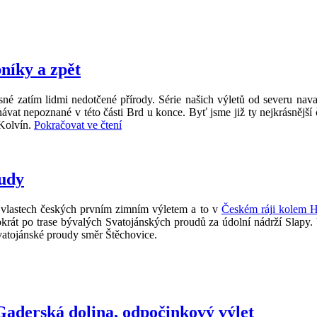
níky a zpět
sné zatím lidmi nedotčené přírody. Série našich výletů od severu navaz
t nepoznané v této části Brd u konce. Byť jsme již ty nejkrásnější čá
„Brdy,
 Kolvín.
Pokračovat ve čtení
od
Strašic
přes
Kolvín,
oudy
Padrťské
rybníky
o vlastech českých prvním zimním výletem a to v
Českém ráji kolem H
a
tokrát po trase bývalých Svatojánských proudů za údolní nádrží Slap
zpět“
vatojánské proudy směr Štěchovice.
 Gaderská dolina, odpočinkový výlet