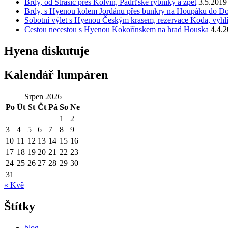
Brdy, od Strašic přes Kolvín, Padrťské rybníky a zpět
3.5.2019
Brdy, s Hyenou kolem Jordánu přes bunkry na Houpáku do D
Sobotní výlet s Hyenou Českým krasem, rezervace Koda, vyhlí
Cestou necestou s Hyenou Kokořínskem na hrad Houska
4.4.
Hyena diskutuje
Kalendář lumpáren
Srpen 2026
Po
Út
St
Čt
Pá
So
Ne
1
2
3
4
5
6
7
8
9
10
11
12
13
14
15
16
17
18
19
20
21
22
23
24
25
26
27
28
29
30
31
« Kvě
Štítky
blog