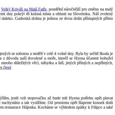
a
Velký Kriváň na Malá Fatře
, pondělní náročnější pro změnu na malý
emi dny pokrýt tři krásná místa a oblasti na Slovensku.
Náš zvolený
iš daleko. Gaderská dolina je jednou ze dvou dolin přístupných přímo
ených se sobotou a nedělí v celé 4 volné dny. Byla by určitě škoda je
a z důvodu naší dovolené u moře, kteréž se Hyena účastnit bohužel
 mnoho důležitých věcí, nábytku a lidí, jiných přímých a nepřímých,
„S
e čtení
Hyenou
kouzelným
pojizeřím
a
okolím
Malé
šlím, jestli vzít stopovačku až bude mít Hyena potřebu opět plavat
Skály“
le nachystáno a tak vyrážíme. Od pensionu opět šlapeme kousek dolů
lem restaurace Hájenka. Kocháme se výhledem zpátky k Filipce a také