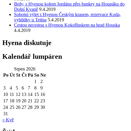
Brdy, s Hyenou kolem Jordánu přes bunkry na Houpáku do
Dolní Kvaně
9.4.2019
Sobotní výlet s Hyenou Českým krasem, rezervace Koda,
vyhlídky u Tetína
5.4.2019
Cestou necestou s Hyenou Kokořínskem na hrad Houska
4.4.2019
Hyena diskutuje
Kalendář lumpáren
Srpen 2026
Po
Út
St
Čt
Pá
So
Ne
1
2
3
4
5
6
7
8
9
10
11
12
13
14
15
16
17
18
19
20
21
22
23
24
25
26
27
28
29
30
31
« Kvě