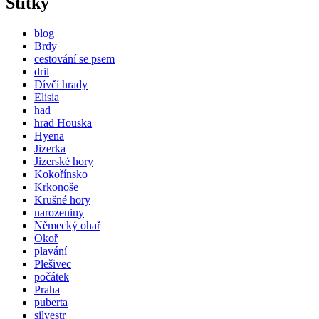
Štítky
blog
Brdy
cestování se psem
dril
Dívčí hrady
Elisia
had
hrad Houska
Hyena
Jizerka
Jizerské hory
Kokořínsko
Krkonoše
Krušné hory
narozeniny
Německý ohař
Okoř
plavání
Plešivec
počátek
Praha
puberta
silvestr