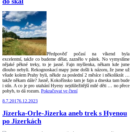
do skal
je
krásně“
Předpověď počasí na víkend byla
excelentní, takže co budeme dělat, zaznělo v pátek. No vymyslíme
nějaké pěkné treky, to je jasné. Fajn myšlenka, někam kde jsme
dlouho nebyli. Rekognoskací mapy jsme došli k názoru, že jsme už
všude kolem Prahy byli, někde za poslední 2 měsíce i několikrát …
takže někam dále? Jasně, Kokořínsko tam je fajn a dneska tam bude
i stín. A co je pro utahání Hyeny nejdůležitější milé děti … no přece
„Kokořínsko
pohyb, to dá rozum.
Pokračovat ve čtení
okolo
Publikováno
8.7.2017
6.12.2023
a
kolem
aneb
Jizerka-Orle-Jizerka aneb trek s Hyenou
s
po Jizerkách
ohařem
do