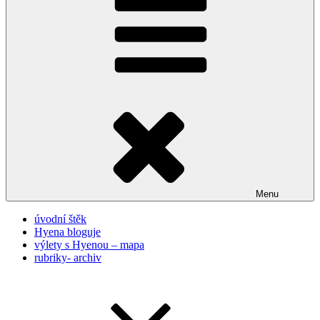
Menu
úvodní štěk
Hyena bloguje
výlety s Hyenou – mapa
rubriky- archiv