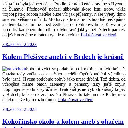
tak volba byla jednoznačná. Prodloužený víkend strávíme s Hyenou
na Šumavě. Předpověď počasí slibovala skoro letní tropy, takže
trojboj pátek-sobota-neděle bude víc jak příjemný. Naše výlety tímto
směrem většinou míří do Modravy kde máme už hoodně našlapáno,
ale tentokráte míříme hned vedle a to do Filipovy hutě. K Vydře je
to co by kamenem dohodil a k Modravě jakbysmet. A těch pár cest
„Šuma
co ještě neznáme obratem rychle objevíme.
Pokračovat ve čtení
pastor
Publikováno
3.8.2017
6.12.2023
I.
–
výlet
Kolem Plešivce aneb i v Brdech je krásně
kolem
Vchni
Sobotní výlet se podařil a na Kokořínsku bylo krásně.
Tetov
Otázka tedy zněla, co s načatou nedělí. Opět kondiční výletík to
kanálu
bylo jasné, Hyena potřebuje pohyb jako prase drbání. Tož dobrá, od
včerejška máme batoh zabalený a pamlsky taky ještě zbyly.
Doplňujeme vodu a vyrážíme. Tentokrát jsme vybrali krásný kopec
v Brdech, kde to už známe. Na Plešivec to také není z Prahy moc
„Kolem
daleko takže bylo rozhodnuto.
Pokračovat ve čtení
Plešivce
Publikováno
2.8.2017
6.12.2023
aneb
i
v
Kokořínsko okolo a kolem aneb s ohařem
Brdech