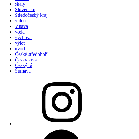
skály
Slovensko
Středočeský kraj
video
Vltava
voda
výchova
výlet
úvod
České středohoří
Český kras
Český ráj
Šumava
Hyenoinstagram
WhatsUp