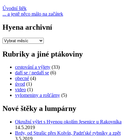
Úvodní štěk
... a jestě něco málo na začátek
Hyena archivní
Hyena
archivní
Rubriky a jiné ptákoviny
cestování a výlety
(33)
daří se / nedaří se
(6)
obecné
(4)
úvod
(1)
video
(1)
vylomeniny a rošťárny
(5)
Nové štěky a lumpárny
Okružní výlet s Hyenou okolím Jesenice u Rakovníka
14.5.2019
Brdy, od Strašic přes Kolvín, Padrťské rybníky a zpět
3.5.2019