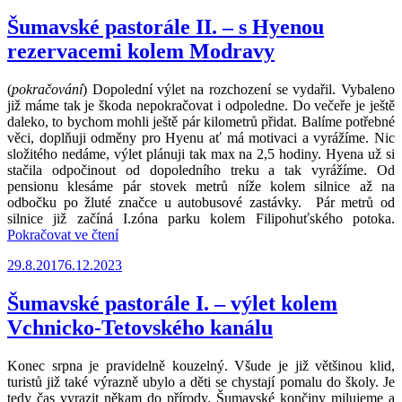
–
celodenní
Šumavské pastorále II. – s Hyenou
výlet
rezervacemi kolem Modravy
s
Hyenou
v
(
pokračování
) Dopolední výlet na rozchození se vydařil. Vybaleno
okolí
již máme tak je škoda nepokračovat i odpoledne. Do večeře je ještě
Horské
daleko, to bychom mohli ještě pár kilometrů přidat. Balíme potřebné
Kvildy“
věci, doplňuji odměny pro Hyenu ať má motivaci a vyrážíme. Nic
složitého nedáme, výlet plánuji tak max na 2,5 hodiny. Hyena už si
stačila odpočinout od dopoledního treku a tak vyrážíme. Od
pensionu klesáme pár stovek metrů níže kolem silnice až na
odbočku po žluté značce u autobusové zastávky. Pár metrů od
silnice již začíná I.zóna parku kolem Filipohuťského potoka.
„Šumavské
Pokračovat ve čtení
pastorále
Publikováno
29.8.2017
6.12.2023
II.
–
s
Šumavské pastorále I. – výlet kolem
Hyenou
Vchnicko-Tetovského kanálu
rezervacemi
kolem
Modravy“
Konec srpna je pravidelně kouzelný. Všude je již většinou klid,
turistů již také výrazně ubylo a děti se chystají pomalu do školy. Je
tedy čas vyrazit někam do přírody. Šumavské končiny milujeme a