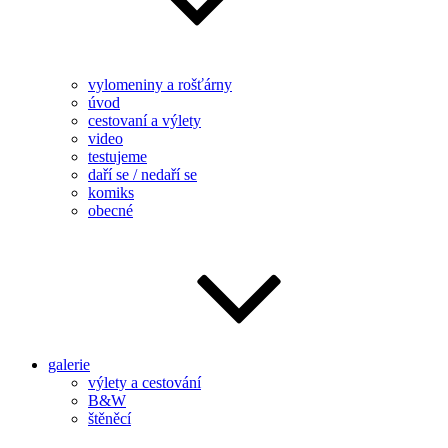
vylomeniny a rošťárny
úvod
cestovaní a výlety
video
testujeme
daří se / nedaří se
komiks
obecné
galerie
výlety a cestování
B&W
štěněcí