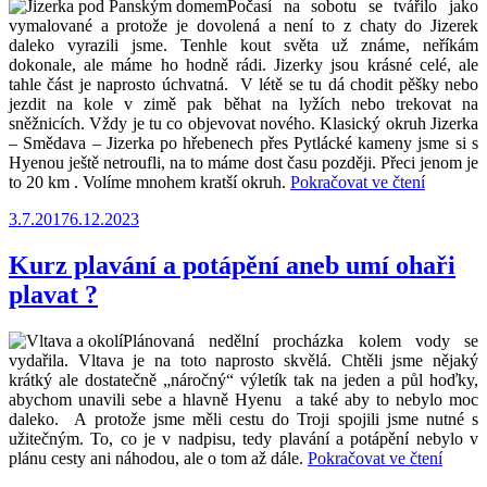
skal“
Počasí na sobotu se tvářilo jako
vymalované a protože je dovolená a není to z chaty do Jizerek
daleko vyrazili jsme. Tenhle kout světa už známe, neříkám
dokonale, ale máme ho hodně rádi. Jizerky jsou krásné celé, ale
tahle část je naprosto úchvatná. V létě se tu dá chodit pěšky nebo
jezdit na kole v zimě pak běhat na lyžích nebo trekovat na
sněžnicích. Vždy je tu co objevovat nového. Klasický okruh Jizerka
– Smědava – Jizerka po hřebenech přes Pytlácké kameny jsme si s
Hyenou ještě netroufli, na to máme dost času později. Přeci jenom je
„Jizerka-
to 20 km . Volíme mnohem kratší okruh.
Pokračovat ve čtení
Orle-
Publikováno
3.7.2017
6.12.2023
Jizerka
aneb
trek
Kurz plavání a potápění aneb umí ohaři
s
plavat ?
Hyenou
po
Jizerkác
Plánovaná nedělní procházka kolem vody se
vydařila. Vltava je na toto naprosto skvělá. Chtěli jsme nějaký
krátký ale dostatečně „náročný“ výletík tak na jeden a půl hoďky,
abychom unavili sebe a hlavně Hyenu a také aby to nebylo moc
daleko. A protože jsme měli cestu do Troji spojili jsme nutné s
užitečným. To, co je v nadpisu, tedy plavání a potápění nebylo v
„Kurz
plánu cesty ani náhodou, ale o tom až dále.
Pokračovat ve čtení
plaván