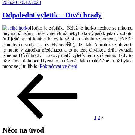
Publikováno
26.6.2017
6.12.2023
a
potápě
aneb
Odpolední výletík – Dívčí hrady
umí
ohaři
Horko je zabiják. Když je horko nechce se nikomu
plavat
nic, natož psům. Sice v neděli už nebyl takový pařák jako v sobotu
?“
(uff ještě se mi kouří z hlavy když si na sobotu vzpomenu, ještě že
jsme byli u vody … bez Hyeny 😆 ), ale i tak. A protože zlobivosti
je nutno v zárodku předcházet a to nejlépe chvilkou drilu vyrazili
jsme na Dívčí hrady. Takový malý výletík na rozhýbanou. Tady to
už známe, dokonce Hyena to tu už zná. Jako malé štěně tu už byla a
„Odpolední
mooc se jí tu líbilo.
Pokračovat ve čtení
výletík
Stránkování
Předchozí
Stránka:
Stránka:
Stránka:
–
stránka
Dívčí
příspěvků
hrady“
1
2
3
Něco na úvod