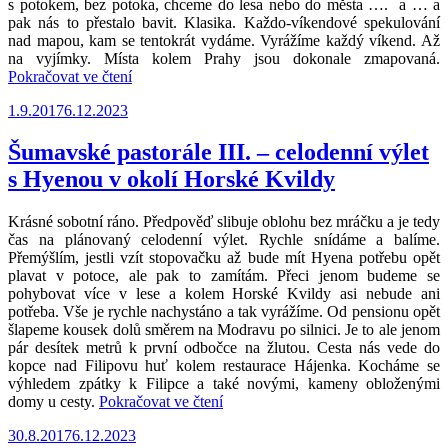
s potokem, bez potoka, chceme do lesa nebo do města …. a … a
pak nás to přestalo bavit. Klasika. Každo-víkendové spekulování
nad mapou, kam se tentokrát vydáme. Vyrážíme každý víkend. Až
na vyjímky. Místa kolem Prahy jsou dokonale zmapovaná.
„S
Pokračovat ve čtení
Hyenou
Publikováno
1.9.2017
6.12.2023
kolem
Sychrovského
potoka“
Šumavské pastorále III. – celodenní výlet
s Hyenou v okolí Horské Kvildy
Krásné sobotní ráno. Předpověď slibuje oblohu bez mráčku a je tedy
čas na plánovaný celodenní výlet. Rychle snídáme a balíme.
Přemýšlím, jestli vzít stopovačku až bude mít Hyena potřebu opět
plavat v potoce, ale pak to zamítám. Přeci jenom budeme se
pohybovat více v lese a kolem Horské Kvildy asi nebude ani
potřeba. Vše je rychle nachystáno a tak vyrážíme. Od pensionu opět
šlapeme kousek dolů směrem na Modravu po silnici. Je to ale jenom
pár desítek metrů k první odbočce na žlutou. Cesta nás vede do
kopce nad Filipovu huť kolem restaurace Hájenka. Kocháme se
výhledem zpátky k Filipce a také novými, kameny obloženými
„Šumavské
domy u cesty.
Pokračovat ve čtení
pastorále
Publikováno
30.8.2017
6.12.2023
III.