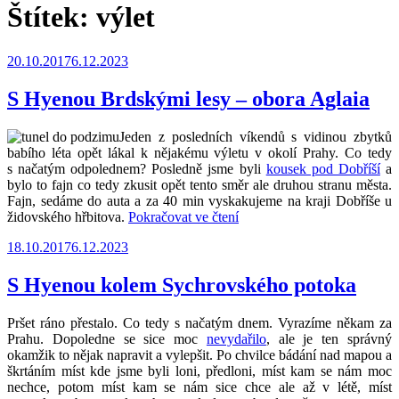
Štítek:
výlet
Publikováno
20.10.2017
6.12.2023
S Hyenou Brdskými lesy – obora Aglaia
Jeden z posledních víkendů s vidinou zbytků
babího léta opět lákal k nějakému výletu v okolí Prahy. Co tedy
s načatým odpolednem? Posledně jsme byli
kousek pod Dobříší
a
bylo to fajn co tedy zkusit opět tento směr ale druhou stranu města.
Fajn, sedáme do auta a za 40 min vyskakujeme na kraji Dobříše u
„S
židovského hřbitova.
Pokračovat ve čtení
Hyenou
Publikováno
18.10.2017
6.12.2023
Brdskými
lesy
–
S Hyenou kolem Sychrovského potoka
obora
Aglaia“
Pršet ráno přestalo. Co tedy s načatým dnem. Vyrazíme někam za
Prahu. Dopoledne se sice moc
nevydařilo
, ale je ten správný
okamžik to nějak napravit a vylepšit. Po chvilce bádání nad mapou a
škrtáním míst kde jsme byli loni, předloni, míst kam se nám moc
nechce, potom míst kam se nám sice chce ale až v létě, míst