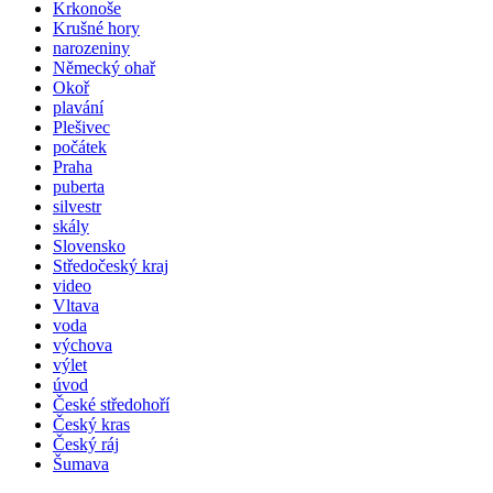
Krkonoše
Krušné hory
narozeniny
Německý ohař
Okoř
plavání
Plešivec
počátek
Praha
puberta
silvestr
skály
Slovensko
Středočeský kraj
video
Vltava
voda
výchova
výlet
úvod
České středohoří
Český kras
Český ráj
Šumava