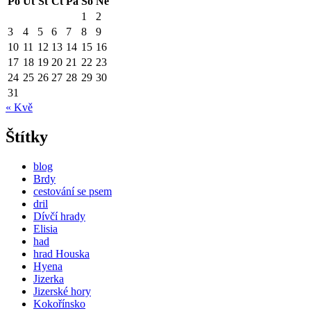
Po
Út
St
Čt
Pá
So
Ne
1
2
3
4
5
6
7
8
9
10
11
12
13
14
15
16
17
18
19
20
21
22
23
24
25
26
27
28
29
30
31
« Kvě
Štítky
blog
Brdy
cestování se psem
dril
Dívčí hrady
Elisia
had
hrad Houska
Hyena
Jizerka
Jizerské hory
Kokořínsko