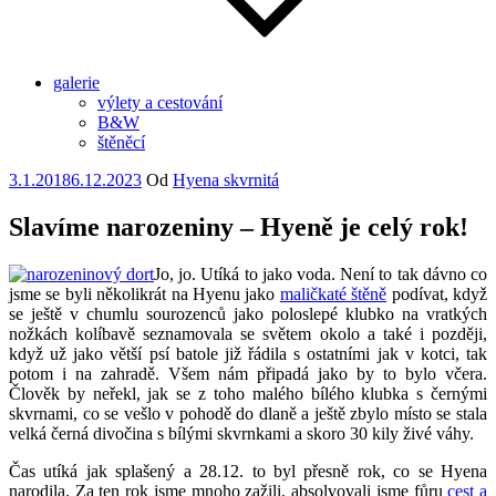
galerie
výlety a cestování
B&W
štěněcí
Publikováno
3.1.2018
6.12.2023
Od
Hyena skvrnitá
Slavíme narozeniny – Hyeně je celý rok!
Jo, jo. Utíká to jako voda. Není to tak dávno co
jsme se byli několikrát na Hyenu jako
maličkaté štěně
podívat, když
se ještě v chumlu sourozenců jako poloslepé klubko na vratkých
nožkách kolíbavě seznamovala se světem okolo a také i později,
když už jako větší psí batole již řádila s ostatními jak v kotci, tak
potom i na zahradě. Všem nám připadá jako by to bylo včera.
Člověk by neřekl, jak se z toho malého bílého klubka s černými
skvrnami, co se vešlo v pohodě do dlaně a ještě zbylo místo se stala
velká černá divočina s bílými skvrnkami a skoro 30 kily živé váhy.
Čas utíká jak splašený a 28.12. to byl přesně rok, co se Hyena
narodila. Za ten rok jsme mnoho zažili, absolvovali jsme fůru
cest a