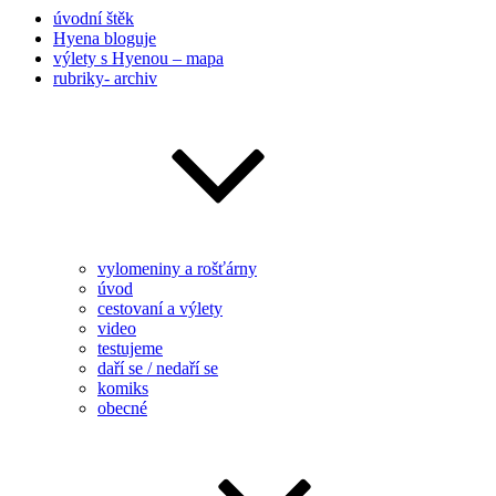
úvodní štěk
Hyena bloguje
výlety s Hyenou – mapa
rubriky- archiv
vylomeniny a rošťárny
úvod
cestovaní a výlety
video
testujeme
daří se / nedaří se
komiks
obecné