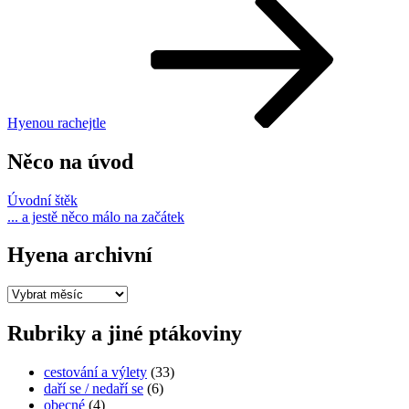
Hyenou rachejtle
Něco na úvod
Úvodní štěk
... a jestě něco málo na začátek
Hyena archivní
Hyena
archivní
Rubriky a jiné ptákoviny
cestování a výlety
(33)
daří se / nedaří se
(6)
obecné
(4)