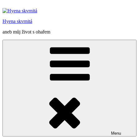
Přejít
k
obsahu
Hyena skvrnitá
webu
aneb můj život s ohařem
Menu