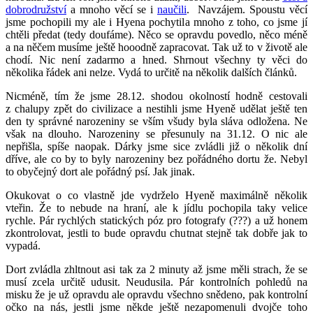
dobrodružství
a mnoho věcí se i
naučili
. Navzájem. Spoustu věcí
jsme pochopili my ale i Hyena pochytila mnoho z toho, co jsme jí
chtěli předat (tedy doufáme). Něco se opravdu povedlo, něco méně
a na něčem musíme ještě hooodně zapracovat. Tak už to v životě ale
chodí. Nic není zadarmo a hned. Shrnout všechny ty věci do
několika řádek ani nelze. Vydá to určitě na několik dalších článků.
Nicméně, tím že jsme 28.12. shodou okolností hodně cestovali
z chalupy zpět do civilizace a nestihli jsme Hyeně udělat ještě ten
den ty správné narozeniny se vším všudy byla sláva odložena. Ne
však na dlouho. Narozeniny se přesunuly na 31.12. O nic ale
nepřišla, spíše naopak. Dárky jsme sice zvládli již o několik dní
dříve, ale co by to byly narozeniny bez pořádného dortu že. Nebyl
to obyčejný dort ale pořádný psí. Jak jinak.
Okukovat o co vlastně jde vydrželo Hyeně maximálně několik
vteřin. Že to nebude na hraní, ale k jídlu pochopila taky velice
rychle. Pár rychlých statických póz pro fotografy (???) a už honem
zkontrolovat, jestli to bude opravdu chutnat stejně tak dobře jak to
vypadá.
Dort zvládla zhltnout asi tak za 2 minuty až jsme měli strach, že se
musí zcela určitě udusit. Neudusila. Pár kontrolních pohledů na
misku že je už opravdu ale opravdu všechno snědeno, pak kontrolní
očko na nás, jestli jsme někde ještě nezapomenuli dvojče toho