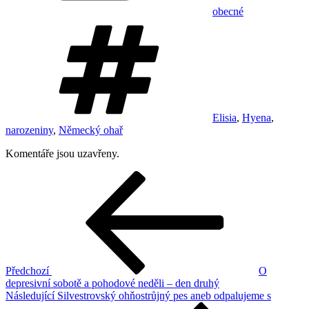
obecné
Štítky
Elisia
,
Hyena
,
narozeniny
,
Německý ohař
Komentáře jsou uzavřeny.
Navigace
Předchozí
příspěvek
pro
příspěvek
Předchozí
O
depresivní sobotě a pohodové neděli – den druhý
Následující
Následující
Silvestrovský ohňostrůjný pes aneb odpalujeme s
příspěvek