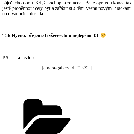
báječného dortu. Když pochopila že neee a že je opravdu konec tak
ještě proběhnout celý byt a zařádit si s těmi všemi novými hračkami
co o vánocích dostala.
Tak Hyeno, přejeme ti všeeeechno nejlepšííííí !!!
P.S.:
… a nezlob …
[envira-gallery id=“1372″]
.
.
Rubriky