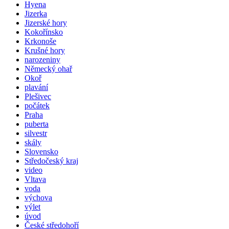
Hyena
Jizerka
Jizerské hory
Kokořínsko
Krkonoše
Krušné hory
narozeniny
Německý ohař
Okoř
plavání
Plešivec
počátek
Praha
puberta
silvestr
skály
Slovensko
Středočeský kraj
video
Vltava
voda
výchova
výlet
úvod
České středohoří