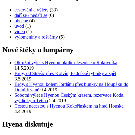
cestování a výlety
(33)
daří se / nedaří se
(6)
obecné
(4)
úvod
(1)
video
(1)
vylomeniny a rošťárny
(5)
Nové štěky a lumpárny
Okružní výlet s Hyenou okolím Jesenice u Rakovníka
14.5.2019
Brdy, od Strašic přes Kolvín, Padrťské rybníky a zpět
3.5.2019
Brdy, s Hyenou kolem Jordánu přes bunkry na Houpáku do
Dolní Kvaně
9.4.2019
Sobotní výlet s Hyenou Českým krasem, rezervace Koda,
vyhlídky u Tetína
5.4.2019
Cestou necestou s Hyenou Kokořínskem na hrad Houska
4.4.2019
Hyena diskutuje