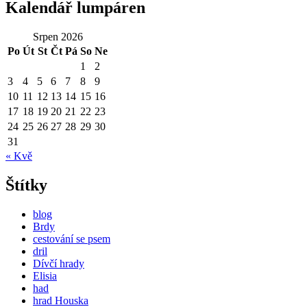
Kalendář lumpáren
Srpen 2026
Po
Út
St
Čt
Pá
So
Ne
1
2
3
4
5
6
7
8
9
10
11
12
13
14
15
16
17
18
19
20
21
22
23
24
25
26
27
28
29
30
31
« Kvě
Štítky
blog
Brdy
cestování se psem
dril
Dívčí hrady
Elisia
had
hrad Houska