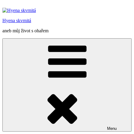
Přejít
k
obsahu
Hyena skvrnitá
webu
aneb můj život s ohařem
Menu