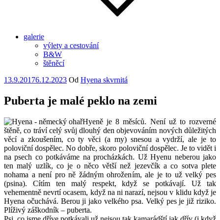
galerie
výlety a cestování
B&W
štěněcí
Publikováno
13.9.2017
6.12.2023
Od
Hyena skvrnitá
Puberta je malé peklo na zemi
Hyeně je 8 měsíců. Není už to rozverné
štěně, co tráví celý svůj dlouhý den objevováním nových důležitých
věcí a zkoušením, co ty věci (a my) snesou a vydrží, ale je to
poloviční dospělec. No dobře, skoro poloviční dospělec. Je to vidět i
na psech co potkáváme na procházkách. Už Hyenu neberou jako
ten malý uzlík, co je o něco větší než jezevčík a co sotva plete
nohama a není pro ně žádným ohrožením, ale je to už velký pes
(psina). Cítím ten malý respekt, když se potkávají. Už tak
vehementně nevrtí ocasem, když na ni narazí, nejsou v klidu když je
Hyena očuchává. Berou ji jako velkého psa. Velký pes je již riziko.
Plíživý záškodník – puberta.
Psi, co jsme dříve potkávali už nejsou tak kamarádští jak dřív (i když