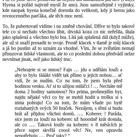
Hyena si pořád najivně myslí že ano). Jsou samozřejmě i vyjímky,
kde naopak hyena konečně dorostla do velikosti, kdy ji berou jako
rovnocenného parťáka, ale těch moc není.
To, že pubertovatí vidíme i na změně chování. Dříve to bylo takové
tele co si nechalo všechno líbit, divoká koza co nic neřešila, lítala
jako splašená a všechno bylo hra. Lítá jak splašená dál (když může),
ale už si snaží prosadit to svoje. Prostě klacek v tlamě je můj klacek
a já ho pustím až to uznám za vhodné. Vím, že se zvířatům nemají
přisuzovat lidské vlastnosti, ale to co poslední dobou předvádí nelze
nevnímat jinak, než jako lidský truc.
„Nehrajete si se mnou? Fajn … jdu a udělám louži a
aby to bylo fááákt vidět tak přímo u jejich nohou… ať
vidí, že se nudím. Co na tom, že jsem byla před
hodinou venku. Ať si to užijou miláčci ! … Necháte mě
doma 2 hodiny samotnou? No prima, prošmejdím byt,
najdu nějaké věci co by se mohli hodit a trošku si s
nima pohraju! Co na tom, že mám všude po bytě
roztahaných svých 50 hraček. Nezájem, s těmi si budu
hrát až přijdou všichni domů. …. Koberec ! Paráda,
sice jsem za louži na koberec už hooodně krát dostala,
ale co …. Taková louže na koberec v 8 měsících je
přece super skvělá coool věc! Ne, ven opravdu
nepotřebuju …. Proč taky? “