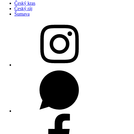
Český kras
Český ráj
Šumava
Hyenoinstagram
WhatsUp
Facebook