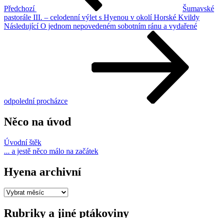
Předchozí
Šumavské
pastorále III. – celodenní výlet s Hyenou v okolí Horské Kvildy
Následující
Následující
O jednom nepovedeném sobotním ránu a vydařené
příspěvek
odpolední procházce
Něco na úvod
Úvodní štěk
... a jestě něco málo na začátek
Hyena archivní
Hyena
archivní
Rubriky a jiné ptákoviny