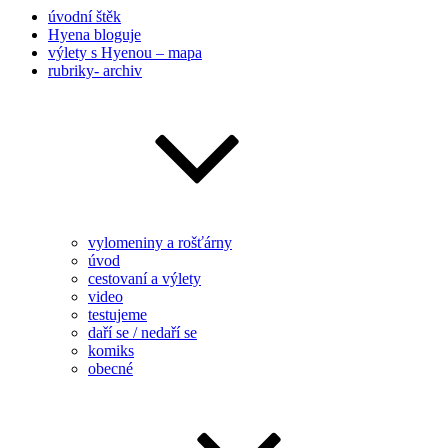
úvodní štěk
Hyena bloguje
výlety s Hyenou – mapa
rubriky- archiv
vylomeniny a rošťárny
úvod
cestovaní a výlety
video
testujeme
daří se / nedaří se
komiks
obecné