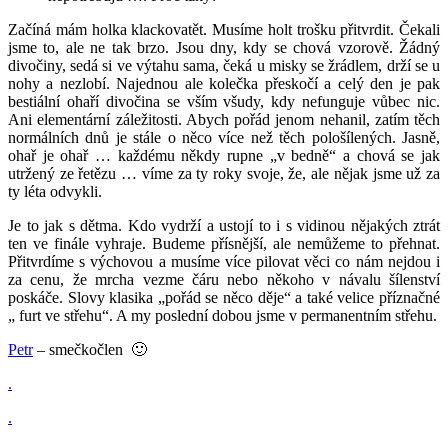
Začíná mám holka klackovatět. Musíme holt trošku přitvrdit. Čekali
jsme to, ale ne tak brzo. Jsou dny, kdy se chová vzorově. Žádný
divočiny, sedá si ve výtahu sama, čeká u misky se žrádlem, drží se u
nohy a nezlobí. Najednou ale kolečka přeskočí a celý den je pak
bestiální ohaří divočina se vším všudy, kdy nefunguje vůbec nic.
Ani elementární záležitosti. Abych pořád jenom nehanil, zatím těch
normálních dnů je stále o něco více než těch pološílených. Jasně,
ohař je ohař … každému někdy rupne „v bedně“ a chová se jak
utržený ze řetězu … víme za ty roky svoje, že, ale nějak jsme už za
ty léta odvykli.
Je to jak s dětma. Kdo vydrží a ustojí to i s vidinou nějakých ztrát
ten ve finále vyhraje. Budeme přísnější, ale nemůžeme to přehnat.
Přitvrdíme s výchovou a musíme více pilovat věci co nám nejdou i
za cenu, že mrcha vezme čáru nebo někoho v návalu šílenství
poskáče. Slovy klasika „pořád se něco děje“ a také velice příznačné
„ furt ve střehu“. A my poslední dobou jsme v permanentním střehu.
Petr
– smečkočlen 🙂
.
.